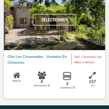
SÉLECTIONNER
Gîte Les Cessenades - Ventalon En
Tarif : Choisissez vos
Cévennes
dates ci-dessus
8
157
Maison
3
personnes
m2
chambres