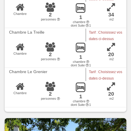
2
34
Chambre
1
personnes
m2
chambre
dont Suite
:1
Chambre La Treille
Tarif : Choisissez vos
dates ci-dessus
2
20
Chambre
1
personnes
m2
chambre
dont Suite
:1
Chambre Le Grenier
Tarif : Choisissez vos
dates ci-dessus
2
20
Chambre
1
personnes
m2
chambre
dont Suite
:1