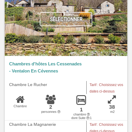
SÉLECTIONNER
Chambres d'hôtes Les Cessenades
- Ventalon En Cévennes
Chambre Le Rucher
Tarif : Choisissez vos
dates ci-dessus
2
38
Chambre
1
personnes
m2
chambre
dont Suite
:1
Chambre La Magnanerie
Tarif : Choisissez vos
dates ci-dessus